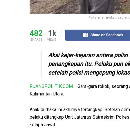
Polisi menangkap seorang
482
1k
Share on Facebook
SHARES
VIEWS
Aksi kejar-kejaran antara poli
penangkapan itu. Pelaku pun ak
setelah polisi mengepung lokasi
RUANGPOLITIK.COM —
Gara-gara rokok, seorang
Kalimantan Utara.
Anak durhaka ini akhirnya tertangkap. Setelah s
pelaku ditangkap Unit Jatanras Satreskrim Polres
kelapa sawit.