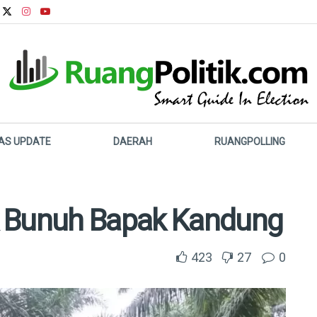
LAS UPDATE
DAERAH
RUANGPOLLING
k Bunuh Bapak Kandung
423
27
0