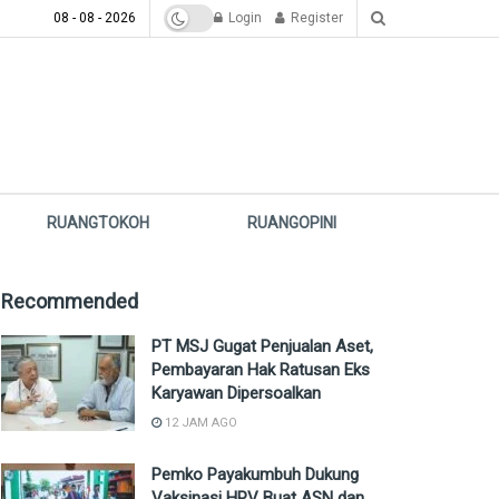
08 - 08 - 2026
Login
Register
RUANGTOKOH
RUANGOPINI
Recommended
PT MSJ Gugat Penjualan Aset,
Pembayaran Hak Ratusan Eks
Karyawan Dipersoalkan
12 JAM AGO
Pemko Payakumbuh Dukung
Vaksinasi HPV Buat ASN dan