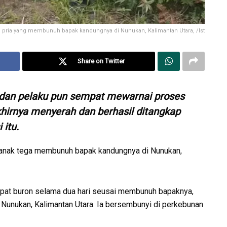
 pria yang membunuh bapak kandungnya di Nunukan, Kalimantan Utara, /Ist
Share on Twitter
si dan pelaku pun sempat mewarnai proses
hirnya menyerah dan berhasil ditangkap
 itu.
 anak tega membunuh bapak kandungnya di Nunukan,
empat buron selama dua hari seusai membunuh bapaknya,
 Nunukan, Kalimantan Utara. Ia bersembunyi di perkebunan