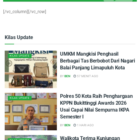
[/vc_column][/vc_row]
Kilas Update
UMKM Mangkisi Penghasil
KILAS UPDATE
Berbagai Tas Berbobot Dari Nagari
Balai Panjang Limapuluh Kota
BY
BEN
57 MENIT AGO
Polres 50 Kota Raih Penghargaan
KILAS UPDATE
KPPN Bukittinggi Awards 2026
Usai Capai Nilai Sempurna IKPA
Semester I
BY
BEN
1 HARI AGO
Walikota Terima Kunjungan