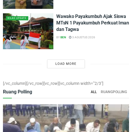
Wawako Payakumbuh Ajak Siswa
KILAS UPDATE
MTsN 1 Payakumbuh Perkuat Iman
dan Tagwa
BY
BEN
3 AGUSTUS 2026
LOAD MORE
[/vc_column][/vc_row][vc_row][vc_column width=”2/3″]
Ruang Polling
ALL
RUANGPOLLING