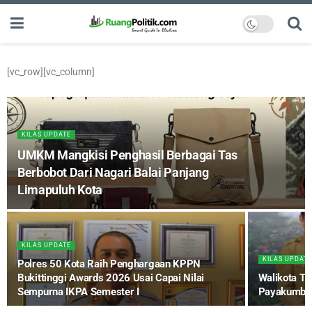
[vc_row][vc_column]
KILAS UPDATE
UMKM Mangkisi Penghasil Berbagai Tas
Berbobot Dari Nagari Balai Panjang
Limapuluh Kota
KILAS UPDATE
KILAS UPDATE
Polres 50 Kota Raih Penghargaan KPPN
Bukittinggi Awards 2026 Usai Capai Nilai
Walikota Te
Sempurna IKPA Semester I
Payakumbu