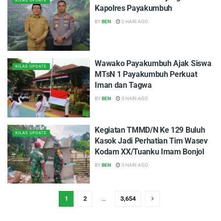
KILAS UPDATE
Kapolres Payakumbuh
BY
BEN
2 HARI AGO
Wawako Payakumbuh Ajak Siswa
KILAS UPDATE
MTsN 1 Payakumbuh Perkuat
Iman dan Tagwa
BY
BEN
3 HARI AGO
Kegiatan TMMD/N Ke 129 Buluh
KILAS UPDATE
Kasok Jadi Perhatian Tim Wasev
Kodam XX/Tuanku Imam Bonjol
BY
BEN
3 HARI AGO
1
2
…
3,654