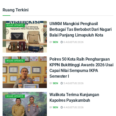
Ruang Terkini
UMKM Mangkisi Penghasil
KILAS UPDATE
Berbagai Tas Berbobot Dari Nagari
Balai Panjang Limapuluh Kota
BY
BEN
6 AGUSTUS 2026
Polres 50 Kota Raih Penghargaan
KILAS UPDATE
KPPN Bukittinggi Awards 2026 Usai
Capai Nilai Sempurna IKPA
Semester I
BY
BEN
5 AGUSTUS 2026
Walikota Terima Kunjungan
KILAS UPDATE
Kapolres Payakumbuh
BY
BEN
4 AGUSTUS 2026