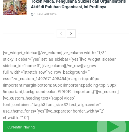
Tokoh Muda, Pengusaha Sukses dan Organisatoris
Aktif di Puluhan Organisasi, Ini Profilnya…
1 JANUARI 2024
[vc_widget_sidebar][/vc_column][vc_column width=”1/3″
sticky_sidebar=”yes” set_as_sidebar=”yes”][vc_widget_sidebar
sidebar_id=”home-3″][/vc_column][/vc_row][vc_row
full_width=”stretch_row” vc_row_background=””
css=”.vc_custom_1497671495454{margin-top: 40px
!important;margin-bottom: 60px !important;padding-top: 30px
!important;background-color: #f9f9f9 !important;}”][vc_column]
[vc_custom_heading text=”Rupol Video”
font_container=”tag:h3|font_size:32|text_align:center”
use_theme_fonts=”yes”][vc_separator border_width=”2″
el_width=”10″]
Currently Playing