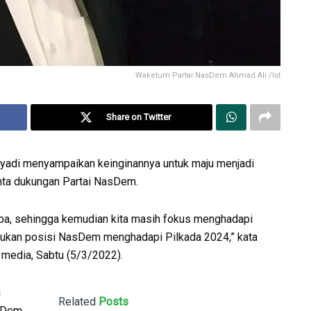
Waketum Partai NasDem Ahmad Ali /Ist
Share on Twitter
yadi menyampaikan keinginannya untuk maju menjadi
inta dukungan Partai NasDem.
 apa, sehingga kemudian kita masih fokus menghadapi
tukan posisi NasDem menghadapi Pilkada 2024,” kata
media, Sabtu (5/3/2022).
i
Related
Posts
asDem