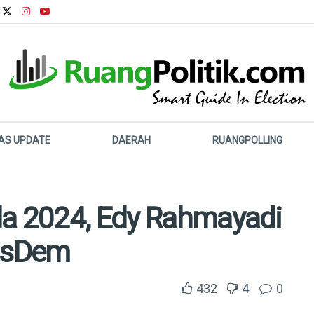
LAS UPDATE
DAERAH
RUANGPOLLING
da 2024, Edy Rahmayadi
asDem
432
4
0