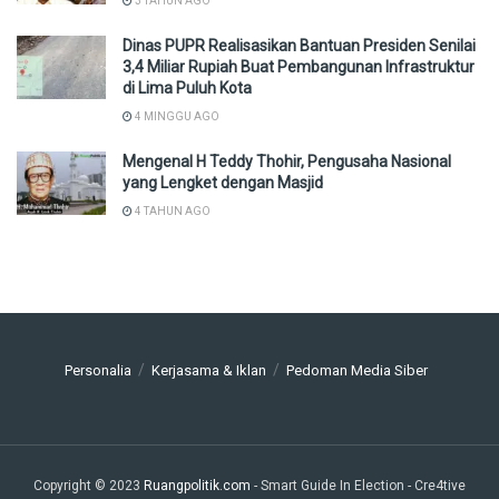
3 TAHUN AGO
Dinas PUPR Realisasikan Bantuan Presiden Senilai
3,4 Miliar Rupiah Buat Pembangunan Infrastruktur
di Lima Puluh Kota
4 MINGGU AGO
Mengenal H Teddy Thohir, Pengusaha Nasional
yang Lengket dengan Masjid
4 TAHUN AGO
Personalia
Kerjasama & Iklan
Pedoman Media Siber
Copyright © 2023
Ruangpolitik.com
- Smart Guide In Election
- Cre4tive