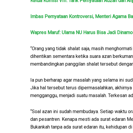
Ketua Komisi VIII: Tarik Pernyataan Adzan dan 
Imbas Pernyataan Kontroversi, Menteri Agama Bak
Wapres Maruf: Ulama NU Harus Bisa Jadi Dinamo
“Orang yang tidak shalat saja, masih menghormati
dihentikan sementara ketika suara azan berkumand
membandingkan panggilan shalat tersebut dengan
Ia pun berharap agar masalah yang selama ini su
Jika hal tersebut terus dipermasalahkan, akhirnya
mengganggu, menjadi suatu masalah. Terkesan ada
“Soal azan ini sudah membudaya. Setiap waktu o
dan pesantren. Kenapa mesti ada surat edaran M
Bukankah tanpa ada surat edaran itu, kehidupan di