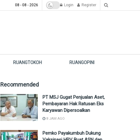
08 - 08 - 2026
Login
Register
RUANGTOKOH
RUANGOPINI
Recommended
PT MSJ Gugat Penjualan Aset,
Pembayaran Hak Ratusan Eks
Karyawan Dipersoalkan
8 JAM AGO
Pemko Payakumbuh Dukung
Vaksinasi HPV Buat ASN dan