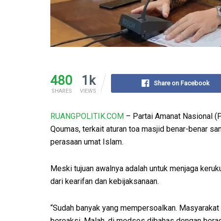
480
1k
Share on Facebook
SHARES
VIEWS
RUANGPOLITIK.COM
– Partai Amanat Nasional (P
Qoumas, terkait aturan toa masjid benar-benar sa
perasaan umat Islam.
Meski tujuan awalnya adalah untuk menjaga keruku
dari kearifan dan kebijaksanaan.
“Sudah banyak yang mempersoalkan. Masyarakat 
bereaksi. Malah, di medsos dibahas dengan ber