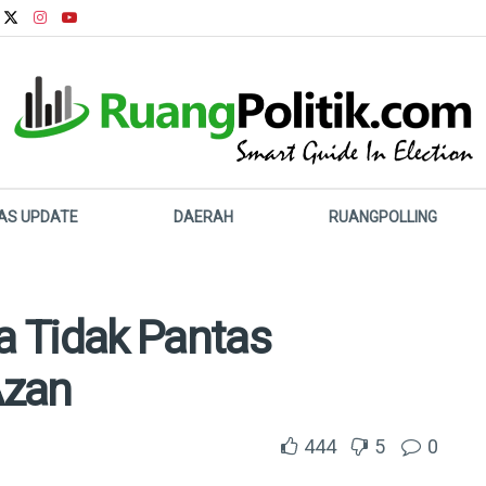
LAS UPDATE
DAERAH
RUANGPOLLING
 Tidak Pantas
Azan
444
5
0