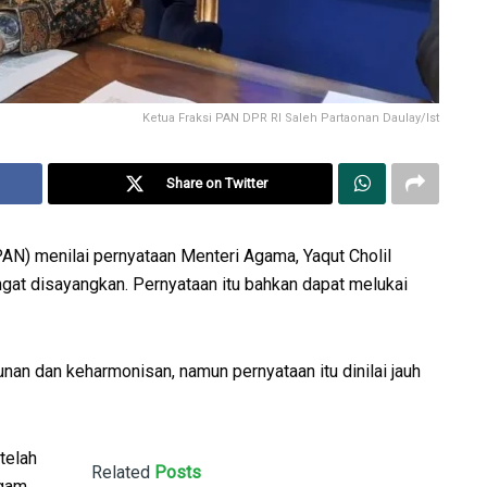
Ketua Fraksi PAN DPR RI Saleh Partaonan Daulay/Ist
Share on Twitter
AN) menilai pernyataan Menteri Agama, Yaqut Cholil
ngat disayangkan. Pernyataan itu bahkan dapat melukai
nan dan keharmonisan, namun pernyataan itu dinilai jauh
telah
Related
Posts
agam