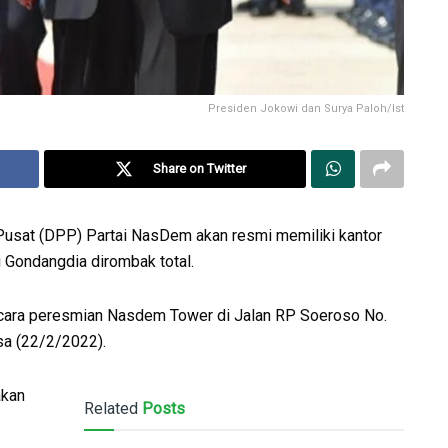
Presiden Jokowi dan Surya Paloh/Ist
Share on Twitter
Pusat (DPP) Partai NasDem akan resmi memiliki kantor
 Gondangdia dirombak total.
acara peresmian Nasdem Tower di Jalan RP Soeroso No.
sa (22/2/2022).
akan
Related
Posts