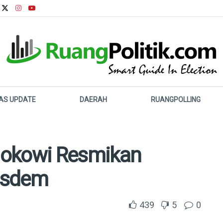
LAS UPDATE
DAERAH
RUANGPOLLING
 Jokowi Resmikan
asdem
439
5
0