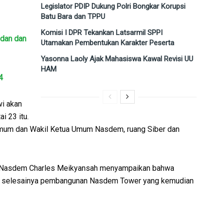
Legislator PDIP Dukung Polri Bongkar Korupsi
Batu Bara dan TPPU
Komisi I DPR Tekankan Latsarmil SPPI
edan dan
Utamakan Pembentukan Karakter Peserta
Yasonna Laoly Ajak Mahasiswa Kawal Revisi UU
HAM
4
i akan
i 23 itu.
 Umum dan Wakil Ketua Umum Nasdem, ruang Siber dan
P Nasdem Charles Meikyansah menyampaikan bahwa
n selesainya pembangunan Nasdem Tower yang kemudian