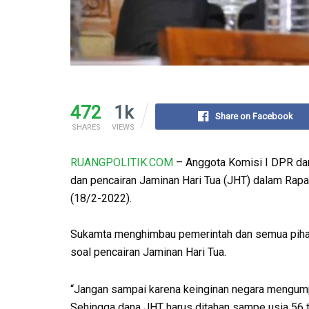
472
1k
Share on Facebook
SHARES
VIEWS
RUANGPOLITIK.COM
– Anggota Komisi I DPR da
dan pencairan Jaminan Hari Tua (JHT) dalam Rapa
(18/2-2022).
Sukamta menghimbau pemerintah dan semua pihak,
soal pencairan Jaminan Hari Tua.
“Jangan sampai karena keinginan negara mengump
Sehingga dana JHT harus ditahan sampe usia 56 ta