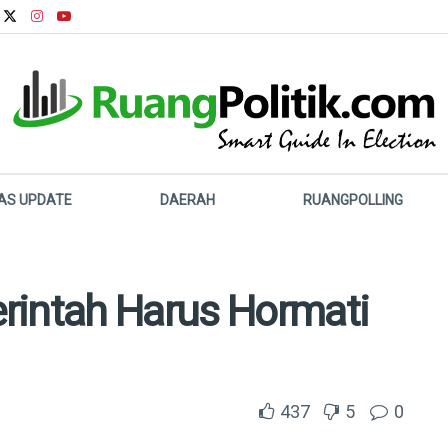
LAS UPDATE
DAERAH
RUANGPOLLING
rintah Harus Hormati
437
5
0