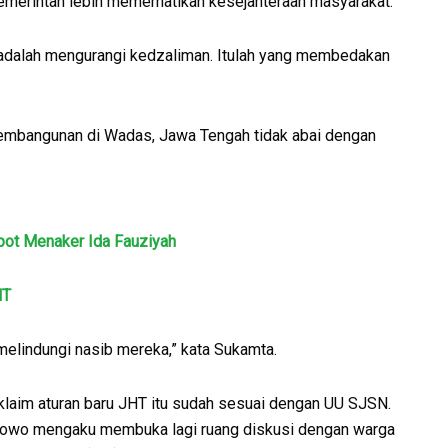
merintah lebih memerhatikan kesejahteraan masyarakat.
a adalah mengurangi kedzaliman. Itulah yang membedakan
 pembangunan di Wadas, Jawa Tengah tidak abai dengan
pot Menaker Ida Fauziyah
HT
 melindungi nasib mereka,” kata Sukamta.
aim aturan baru JHT itu sudah sesuai dengan UU SJSN.
anowo mengaku membuka lagi ruang diskusi dengan warga