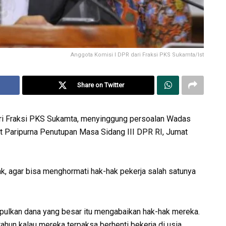
Anggota Komisi I DPR dari Fraksi PKS Sukamta/Ist
Share on Twitter
ri Fraksi PKS Sukamta, menyinggung persoalan Wadas
t Paripurna Penutupan Masa Sidang III DPR RI, Jumat
 agar bisa menghormati hak-hak pekerja salah satunya
ulkan dana yang besar itu mengabaikan hak-hak mereka.
hun kalau mereka terpaksa berhenti bekerja di usia