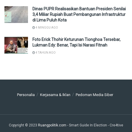
Dinas PUPR Realisasikan Bantuan Presiden Senilai
3,4 Miliar Rupiah Buat Pembangunan Infrastruktur
di Lima Puluh Kota
4 MINGGU AGO
Foto Erick Thohir Keturunan Tionghoa Tersebar,
Lukman Edy: Benar, Tapi Isi Narasi Fitnah
4 TAHUN AGO
Personalia
Kerjasama & Iklan
Pedoman Media Siber
Copyright © 2023
Ruangpolitik.com
- Smart Guide In Election
- Cre4tive