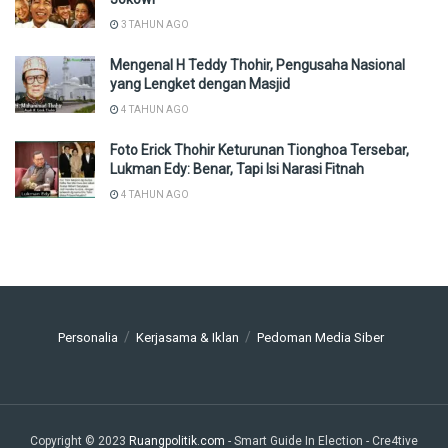
3 TAHUN AGO
Mengenal H Teddy Thohir, Pengusaha Nasional
yang Lengket dengan Masjid
4 TAHUN AGO
Foto Erick Thohir Keturunan Tionghoa Tersebar,
Lukman Edy: Benar, Tapi Isi Narasi Fitnah
4 TAHUN AGO
Personalia
Kerjasama & Iklan
Pedoman Media Siber
Copyright © 2023
Ruangpolitik.com
- Smart Guide In Election
- Cre4tive