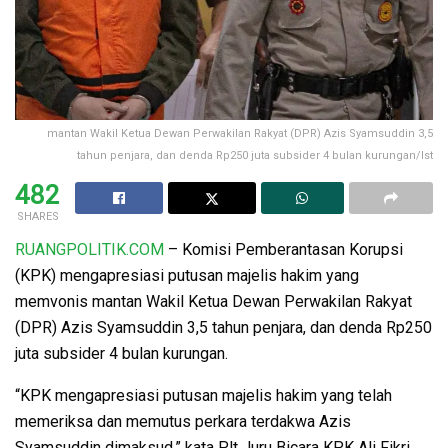
mantan Wakil Ketua Dewan Perwakilan Rakyat (DPR) Azis Syamsuddin 3,5
tahun penjara, dan denda Rp250 juta subsider 4 bulan kurungan/Ist
482
SHARES
RUANGPOLITIK.COM
– Komisi Pemberantasan Korupsi
(KPK) mengapresiasi putusan majelis hakim yang
memvonis mantan Wakil Ketua Dewan Perwakilan Rakyat
(DPR) Azis Syamsuddin 3,5 tahun penjara, dan denda Rp250
juta subsider 4 bulan kurungan.
“KPK mengapresiasi putusan majelis hakim yang telah
memeriksa dan memutus perkara terdakwa Azis
Syamsuddin dimaksud,” kata Plt Juru Bicara KPK Ali Fikri