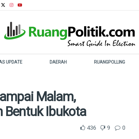
LAS UPDATE
DAERAH
RUANGPOLLING
Sampai Malam,
 Bentuk Ibukota
436
9
0