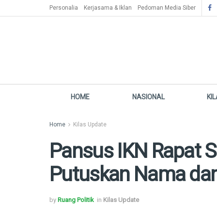
Personalia
Kerjasama & Iklan
Pedoman Media Siber
HOME
NASIONAL
KI
Home
Kilas Update
Pansus IKN Rapat 
Putuskan Nama dan
by
Ruang Politik
in
Kilas Update