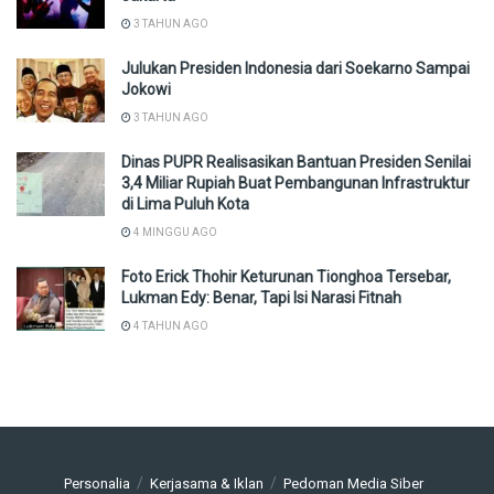
3 TAHUN AGO
Julukan Presiden Indonesia dari Soekarno Sampai
Jokowi
3 TAHUN AGO
Dinas PUPR Realisasikan Bantuan Presiden Senilai
3,4 Miliar Rupiah Buat Pembangunan Infrastruktur
di Lima Puluh Kota
4 MINGGU AGO
Foto Erick Thohir Keturunan Tionghoa Tersebar,
Lukman Edy: Benar, Tapi Isi Narasi Fitnah
4 TAHUN AGO
Personalia
Kerjasama & Iklan
Pedoman Media Siber