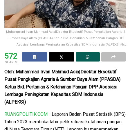
Muhammad Irvan Mahmud Asia|Direktur Eksekutif Pusat Pengkajian Agraria &
Sumber Daya Alam (PPASDA) Ketua Bid. Pertanian & Ketahanan Pangan DPP
Asosiasi Lembaga Peningkatan Kapasitas SDM Indonesia (ALPEKSI)/Ist
572
SHARES
Oleh: Muhammad Irvan Mahmud Asia|Direktur Eksekutif
Pusat Pengkajian Agraria & Sumber Daya Alam (PPASDA)
Ketua Bid. Pertanian & Ketahanan Pangan DPP Asosiasi
Lembaga Peningkatan Kapasitas SDM Indonesia
(ALPEKSI)
RUANGPOLITIK.COM –
Laporan Badan Pusat Statistik (BPS)
Tahun 2023 membuka tabir pelik situasi ketahanan pangan
di Nusa Tenggara Timur (NTT). Laporan itu menempatkan