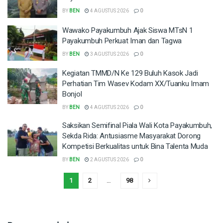
BY
BEN
4 AGUSTUS 2026
0
Wawako Payakumbuh Ajak Siswa MTsN 1
Payakumbuh Perkuat Iman dan Tagwa
BY
BEN
3 AGUSTUS 2026
0
Kegiatan TMMD/N Ke 129 Buluh Kasok Jadi
Perhatian Tim Wasev Kodam XX/Tuanku Imam
Bonjol
BY
BEN
4 AGUSTUS 2026
0
Saksikan Semifinal Piala Wali Kota Payakumbuh,
Sekda Rida: Antusiasme Masyarakat Dorong
Kompetisi Berkualitas untuk Bina Talenta Muda
BY
BEN
2 AGUSTUS 2026
0
1
2
…
98