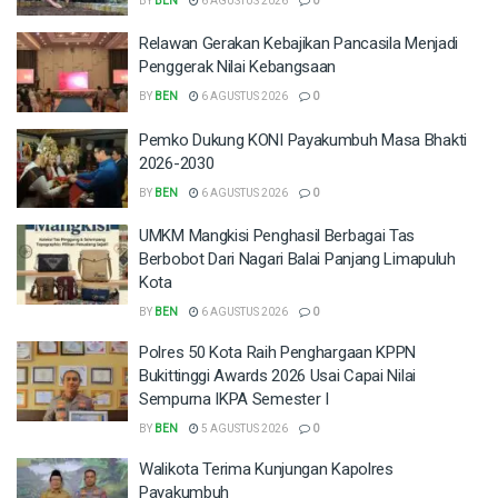
BY
BEN
6 AGUSTUS 2026
0
Relawan Gerakan Kebajikan Pancasila Menjadi
Penggerak Nilai Kebangsaan
BY
BEN
6 AGUSTUS 2026
0
Pemko Dukung KONI Payakumbuh Masa Bhakti
2026-2030
BY
BEN
6 AGUSTUS 2026
0
UMKM Mangkisi Penghasil Berbagai Tas
Berbobot Dari Nagari Balai Panjang Limapuluh
Kota
BY
BEN
6 AGUSTUS 2026
0
Polres 50 Kota Raih Penghargaan KPPN
Bukittinggi Awards 2026 Usai Capai Nilai
Sempurna IKPA Semester I
BY
BEN
5 AGUSTUS 2026
0
Walikota Terima Kunjungan Kapolres
Payakumbuh