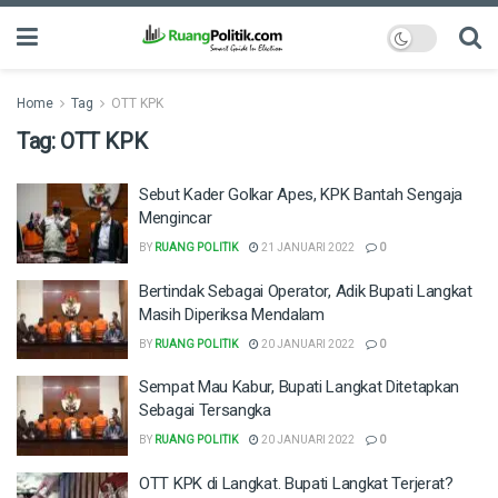
Home
Tag
OTT KPK
Tag:
OTT KPK
Sebut Kader Golkar Apes, KPK Bantah Sengaja
Mengincar
BY
RUANG POLITIK
21 JANUARI 2022
0
Bertindak Sebagai Operator, Adik Bupati Langkat
Masih Diperiksa Mendalam
BY
RUANG POLITIK
20 JANUARI 2022
0
Sempat Mau Kabur, Bupati Langkat Ditetapkan
Sebagai Tersangka
BY
RUANG POLITIK
20 JANUARI 2022
0
OTT KPK di Langkat. Bupati Langkat Terjerat?