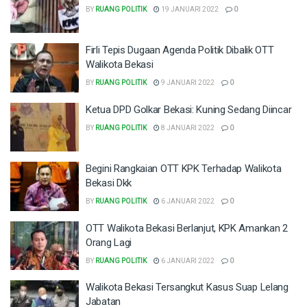
BY
RUANG POLITIK
19 JANUARI 2022
0
Firli Tepis Dugaan Agenda Politik Dibalik OTT
Walikota Bekasi
BY
RUANG POLITIK
9 JANUARI 2022
0
Ketua DPD Golkar Bekasi: Kuning Sedang Diincar
BY
RUANG POLITIK
8 JANUARI 2022
0
Begini Rangkaian OTT KPK Terhadap Walikota
Bekasi Dkk
BY
RUANG POLITIK
6 JANUARI 2022
0
OTT Walikota Bekasi Berlanjut, KPK Amankan 2
Orang Lagi
BY
RUANG POLITIK
6 JANUARI 2022
0
Walikota Bekasi Tersangkut Kasus Suap Lelang
Jabatan