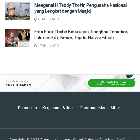
Mengenal H Teddy Thohir, Pengusaha Nasional
yang Lengket dengan Masjid
4 TAHUN AGO
Foto Erick Thohir Keturunan Tionghoa Tersebar,
Lukman Edy: Benar, Tapi Isi Narasi Fitnah
4 TAHUN AGO
Personalia
Kerjasama & Iklan
Pedoman Media Siber
Copyright © 2023
Ruangpolitik.com
- Smart Guide In Election
- Cre4tive