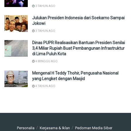
3 TAHUN AGO
Julukan Presiden Indonesia dari Soekarno Sampai
Jokowi
3 TAHUN AGO
Dinas PUPR Realisasikan Bantuan Presiden Senilai
3,4 Miliar Rupiah Buat Pembangunan Infrastruktur
di Lima Puluh Kota
4 MINGGU AGO
Mengenal H Teddy Thohir, Pengusaha Nasional
yang Lengket dengan Masjid
4 TAHUN AGO
Personalia
Kerjasama & Iklan
Pedoman Media Siber