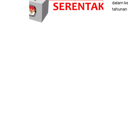
dalam ke
tahunan a