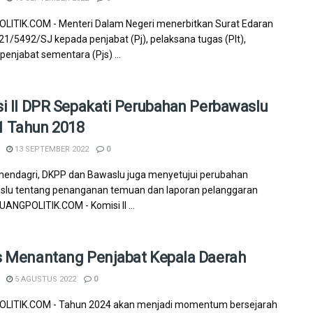
ITIK.COM - Menteri Dalam Negeri menerbitkan Surat Edaran
1/5492/SJ kepada penjabat (Pj), pelaksana tugas (Plt),
enjabat sementara (Pjs) ...
i II DPR Sepakati Perubahan Perbawaslu
1 Tahun 2018
13 SEPTEMBER 2022
0
endagri, DKPP dan Bawaslu juga menyetujui perubahan
slu tentang penanganan temuan dan laporan pelanggaran
UANGPOLITIK.COM - Komisi II ...
 Menantang Penjabat Kepala Daerah
5 AGUSTUS 2022
0
LITIK.COM - Tahun 2024 akan menjadi momentum bersejarah