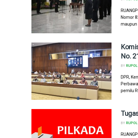
RUANGPOL
Nomor 82
maupun p
Komis
No. 2
BY
RUPOL
DPR, Kem
Perbawa
pemilu R
Tugas
BY
RUPOL
RUANGPO