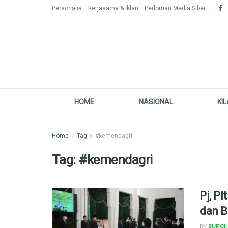
Personalia
Kerjasama & Iklan
Pedoman Media Siber
HOME
NASIONAL
KI
Home
Tag
#kemendagri
Tag:
#kemendagri
Pj, P
dan B
BY
RUPOL