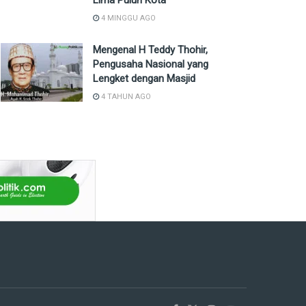
Lima Puluh Kota
4 MINGGU AGO
Mengenal H Teddy Thohir,
Pengusaha Nasional yang
Lengket dengan Masjid
4 TAHUN AGO