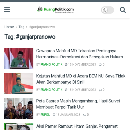
Home
Tag
#ganjarpranowo
Tag:
#ganjarpranowo
Cawapres Mahfud MD Tekankan Pentingnya
Harmonisasi Demokrasi dan Penegakan Hukum
BY
RUANG POLITIK
15 NOVEMBER 2023
0
Kejutan Mahfud MD di Acara BEM NU: Saya Tidak
Akan Berkampanye Di Sini!
BY
RUANG POLITIK
15 NOVEMBER 2023
0
Peta Capres Masih Mengambang, Hasil Survei
Membuat Parpol Tarik Ulur
BY
RUPOL
15 JANUARI 2023
0
Aksi Pamer Rambut Hitam Ganjar, Pengamat: