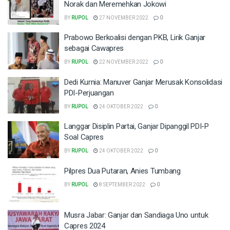
Norak dan Meremehkan Jokowi
BY
RUPOL
27 NOVEMBER 2022
0
Prabowo Berkoalisi dengan PKB, Lirik Ganjar
sebagai Cawapres
BY
RUPOL
22 NOVEMBER 2022
0
Dedi Kurnia: Manuver Ganjar Merusak Konsolidasi
PDI-Perjuangan
BY
RUPOL
24 OKTOBER 2022
0
Langgar Disiplin Partai, Ganjar Dipanggil PDI-P
Soal Capres
BY
RUPOL
24 OKTOBER 2022
0
Pilpres Dua Putaran, Anies Tumbang
BY
RUPOL
8 SEPTEMBER 2022
0
Musra Jabar: Ganjar dan Sandiaga Uno untuk
Capres 2024