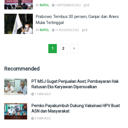
BY
RUPOL
1 SEPTEMBER 2022
0
Prabowo Tembus 30 persen, Ganjar dan Anies
Mulai Tertinggal
BY
RUPOL
11 AGUSTUS 2022
0
1
2
Recommended
PT MSJ Gugat Penjualan Aset, Pembayaran Hak
Ratusan Eks Karyawan Dipersoalkan
1 HARI AGO
Pemko Payakumbuh Dukung Vaksinasi HPV Buat
ASN dan Masyarakat
3 HARI AGO