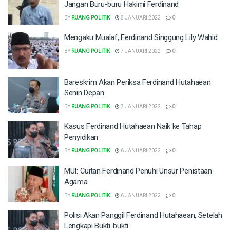
Jangan Buru-buru Hakimi Ferdinand
BY
RUANG POLITIK
8 JANUARI 2022
0
Mengaku Mualaf, Ferdinand Singgung Lily Wahid
BY
RUANG POLITIK
7 JANUARI 2022
0
Bareskrim Akan Periksa Ferdinand Hutahaean
Senin Depan
BY
RUANG POLITIK
7 JANUARI 2022
0
Kasus Ferdinand Hutahaean Naik ke Tahap
Penyidikan
BY
RUANG POLITIK
6 JANUARI 2022
0
MUI: Cuitan Ferdinand Penuhi Unsur Penistaan
Agama
BY
RUANG POLITIK
6 JANUARI 2022
0
Polisi Akan Panggil Ferdinand Hutahaean, Setelah
Lengkapi Bukti-bukti