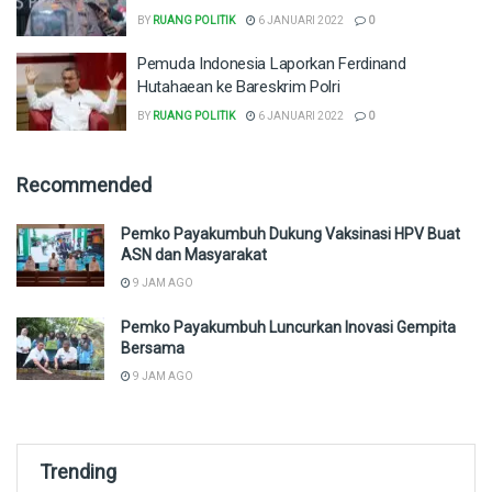
BY
RUANG POLITIK
6 JANUARI 2022
0
Pemuda Indonesia Laporkan Ferdinand
Hutahaean ke Bareskrim Polri
BY
RUANG POLITIK
6 JANUARI 2022
0
Recommended
Pemko Payakumbuh Dukung Vaksinasi HPV Buat
ASN dan Masyarakat
9 JAM AGO
Pemko Payakumbuh Luncurkan Inovasi Gempita
Bersama
9 JAM AGO
Trending