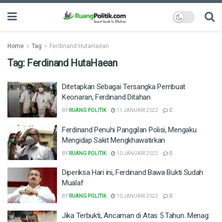
Home
Tag
Ferdinand HutaHaean
Tag:
Ferdinand HutaHaean
Ditetapkan Sebagai Tersangka Pembuat
Keonaran, Ferdinand Ditahan
BY
RUANG POLITIK
11 JANUARI 2022
0
Ferdinand Penuhi Panggilan Polisi, Mengaku
Mengidap Sakit Mengkhawatirkan
BY
RUANG POLITIK
10 JANUARI 2022
0
Diperiksa Hari ini, Ferdinand Bawa Bukti Sudah
Mualaf
BY
RUANG POLITIK
10 JANUARI 2022
0
Jika Terbukti, Ancaman di Atas 5 Tahun. Menag: