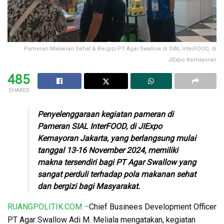
Pameran Makanan Sehat & Bergizi PT Agar Swallow di SIAL InterFOOD, di
JIExpo Kemayoran
485
SHARES
Penyelenggaraan kegiatan pameran di
Pameran SIAL InterFOOD, di JIExpo
Kemayoran Jakarta, yang berlangsung mulai
tanggal 13-16 November 2024, memiliki
makna tersendiri bagi PT Agar Swallow yang
sangat perduli terhadap pola makanan sehat
dan bergizi bagi Masyarakat.
RUANGPOLITIK.COM –
Chief Businees Development Officer
PT Agar Swallow Adi M. Meliala mengatakan, kegiatan