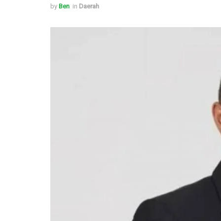
by
Ben
in
Daerah