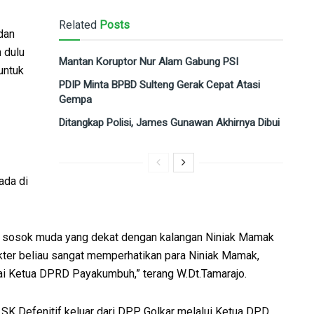
Related
Posts
dan
 dulu
Mantan Koruptor Nur Alam Gabung PSI
untuk
PDIP Minta BPBD Sulteng Gerak Cepat Atasi
Gempa
Ditangkap Polisi, James Gunawan Akhirnya Dibui
ada di
i sosok muda yang dekat dengan kalangan Niniak Mamak
kter beliau sangat memperhatikan para Niniak Mamak,
 Ketua DPRD Payakumbuh,” terang W.Dt.Tamarajo.
 SK Defenitif keluar dari DPP Golkar melalui Ketua DPD