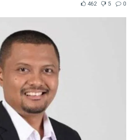
462
5
0