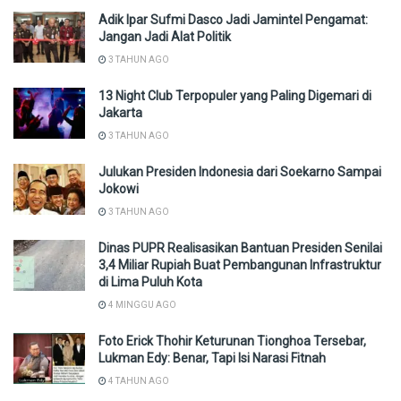
Adik Ipar Sufmi Dasco Jadi Jamintel Pengamat:
Jangan Jadi Alat Politik
3 TAHUN AGO
13 Night Club Terpopuler yang Paling Digemari di
Jakarta
3 TAHUN AGO
Julukan Presiden Indonesia dari Soekarno Sampai
Jokowi
3 TAHUN AGO
Dinas PUPR Realisasikan Bantuan Presiden Senilai
3,4 Miliar Rupiah Buat Pembangunan Infrastruktur
di Lima Puluh Kota
4 MINGGU AGO
Foto Erick Thohir Keturunan Tionghoa Tersebar,
Lukman Edy: Benar, Tapi Isi Narasi Fitnah
4 TAHUN AGO