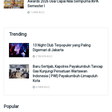
Awards 2026 Usai Capai Nilai Sempurna IKPA
Semester I
1 HARI AGO
Trending
13 Night Club Terpopuler yang Paling
Digemari di Jakarta
3 TAHUN AGO
Baru Sertijab, Kapolres Payakumbuh Tancap
Gas Kunjungi Persatuan Wartawan
Indonesia ( PWI) Payakumbuh-Limapuluh
Kota
6 HARI AGO
Popular