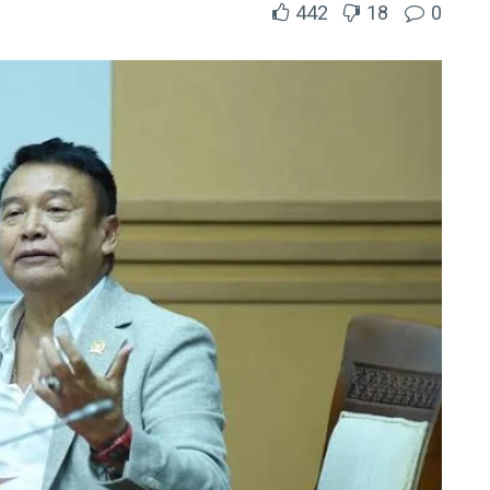
442
18
0