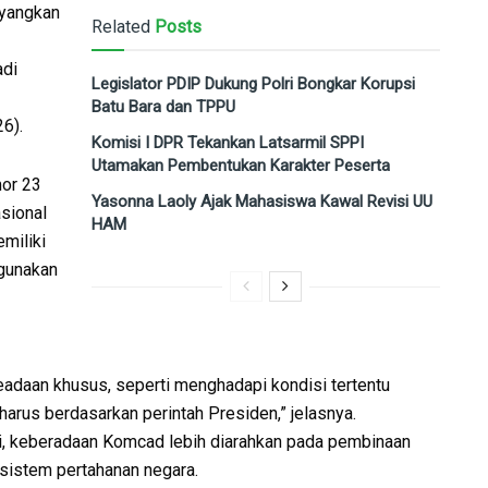
ayangkan
Related
Posts
adi
Legislator PDIP Dukung Polri Bongkar Korupsi
Batu Bara dan TPPU
6).
Komisi I DPR Tekankan Latsarmil SPPI
Utamakan Pembentukan Karakter Peserta
or 23
Yasonna Laoly Ajak Mahasiswa Kawal Revisi UU
sional
HAM
miliki
igunakan
adaan khusus, seperti menghadapi kondisi tertentu
arus berdasarkan perintah Presiden,” jelasnya.
, keberadaan Komcad lebih diarahkan pada pembinaan
sistem pertahanan negara.