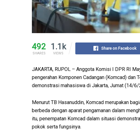
492
1.1k
Share on Facebook
SHARES
VIEWS
JAKARTA, RUPOL – Anggota Komisi I DPR RI Mayje
pengerahan Komponen Cadangan (Komcad) dan Ten
demonstrasi mahasiswa di Jakarta, Jumat (14/6/
Menurut TB Hasanuddin, Komcad merupakan bagia
berbeda dengan aparat pengamanan dalam mengha
itu, penempatan Komcad dalam situasi demonstrasi
pokok serta fungsinya.