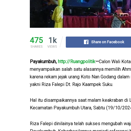
475
1k
Share on Facebook
SHARES
VIEWS
Payakumbuh,
http://Ruangpolitik
—
Calon Wali Kot
menyampaikan salah satu alasannya memilih Ahma
karena rekam jejak urang Koto Nan Godang dala
yakni Riza Falepi Dt. Rajo Kaampek Suku.
Hal itu disampaikannya saat malam keakraban di L
Kecamatan Payakumbuh Utara, Sabtu (19/10/202
Riza Falepi dinilainya telah sukses mengubah waj