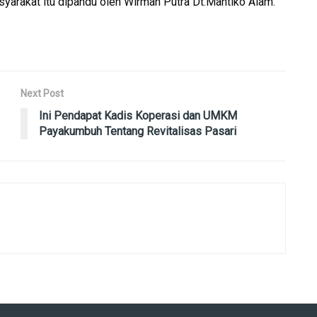
yarakat itu dipandu oleh Wirman Putra Dt.Mantiko Alam.
Next Post
Ini Pendapat Kadis Koperasi dan UMKM
Payakumbuh Tentang Revitalisas Pasari