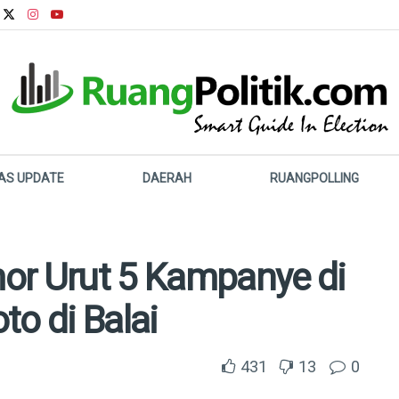
LAS UPDATE
DAERAH
RUANGPOLLING
or Urut 5 Kampanye di
to di Balai
431
13
0