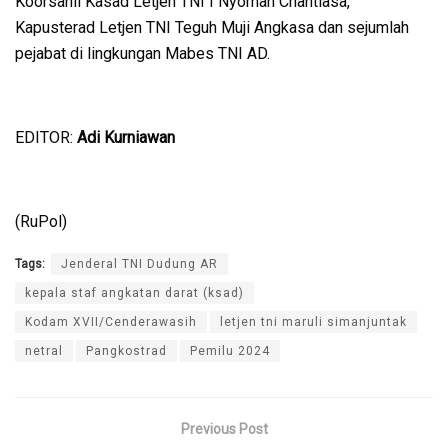
Koorsahli Kasad Letjen TNI I Nyoman Chantiasa,
Kapusterad Letjen TNI Teguh Muji Angkasa dan sejumlah
pejabat di lingkungan Mabes TNI AD.
EDITOR:
Adi Kurniawan
(RuPol)
Tags:
Jenderal TNI Dudung AR
kepala staf angkatan darat (ksad)
Kodam XVII/Cenderawasih
letjen tni maruli simanjuntak
netral
Pangkostrad
Pemilu 2024
Previous Post