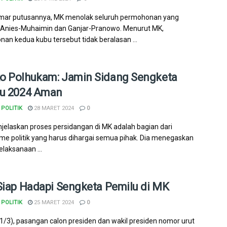
mar putusannya, MK menolak seluruh permohonan yang
 Anies-Muhaimin dan Ganjar-Pranowo. Menurut MK,
an kedua kubu tersebut tidak beralasan ...
 Polhukam: Jamin Sidang Sengketa
u 2024 Aman
POLITIK
28 MARET 2024
0
jelaskan proses persidangan di MK adalah bagian dari
e politik yang harus dihargai semua pihak. Dia menegaskan
elaksanaan ...
Siap Hadapi Sengketa Pemilu di MK
POLITIK
25 MARET 2024
0
1/3), pasangan calon presiden dan wakil presiden nomor urut