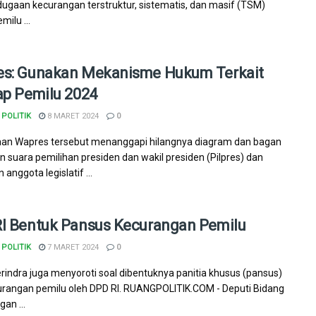
 dugaan kecurangan terstruktur, sistematis, dan masif (TSM)
ilu ...
s: Gunakan Mekanisme Hukum Terkait
ap Pemilu 2024
POLITIK
8 MARET 2024
0
an Wapres tersebut menanggapi hilangnya diagram dan bagan
n suara pemilihan presiden dan wakil presiden (Pilpres) dan
 anggota legislatif ...
I Bentuk Pansus Kecurangan Pemilu
POLITIK
7 MARET 2024
0
erindra juga menyoroti soal dibentuknya panitia khusus (pansus)
urangan pemilu oleh DPD RI. RUANGPOLITIK.COM - Deputi Bidang
an ...