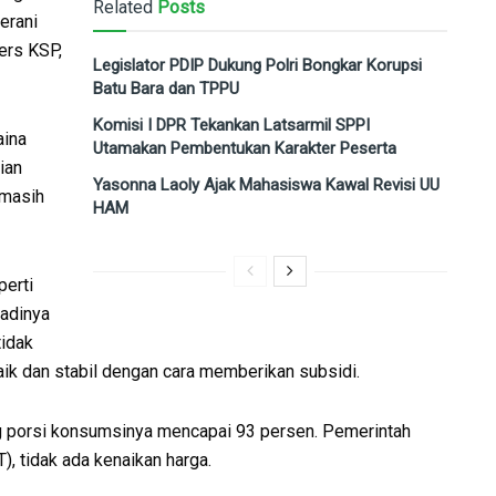
Related
Posts
erani
pers KSP,
Legislator PDIP Dukung Polri Bongkar Korupsi
Batu Bara dan TPPU
Komisi I DPR Tekankan Latsarmil SPPI
aina
Utamakan Pembentukan Karakter Peserta
ian
Yasonna Laoly Ajak Mahasiswa Kawal Revisi UU
 masih
HAM
perti
jadinya
tidak
aik dan stabil dengan cara memberikan subsidi.
g porsi konsumsinya mencapai 93 persen. Pemerintah
), tidak ada kenaikan harga.