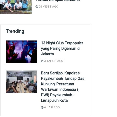
24 MENIT AGO
Trending
13 Night Club Terpopuler
yang Paling Digemari di
Jakarta
3 TAHUN AGO
Baru Sertijab, Kapolres
Payakumbuh Tancap Gas
Kunjungi Persatuan
Wartawan Indonesia (
PWI) Payakumbuh-
Limapuluh Kota
6 HARI AGO