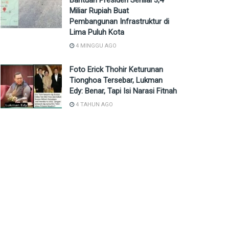
Bantuan Presiden Senilai 3,4
Miliar Rupiah Buat
Pembangunan Infrastruktur di
Lima Puluh Kota
4 MINGGU AGO
Foto Erick Thohir Keturunan
Tionghoa Tersebar, Lukman
Edy: Benar, Tapi Isi Narasi Fitnah
4 TAHUN AGO