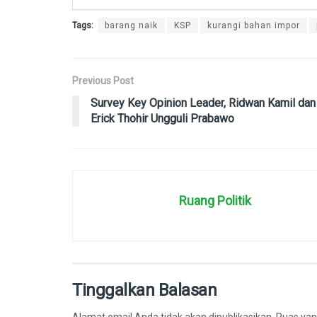
Tags:
barang naik
KSP
kurangi bahan impor
Previous Post
Survey Key Opinion Leader, Ridwan Kamil dan
Erick Thohir Ungguli Prabawo
Ruang Politik
Tinggalkan Balasan
Alamat email Anda tidak akan dipublikasikan.
Ruas yan