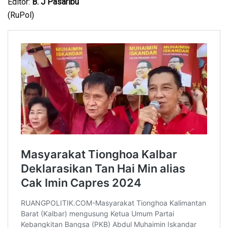
Editor:
B. J Pasaribu
(RuPol)