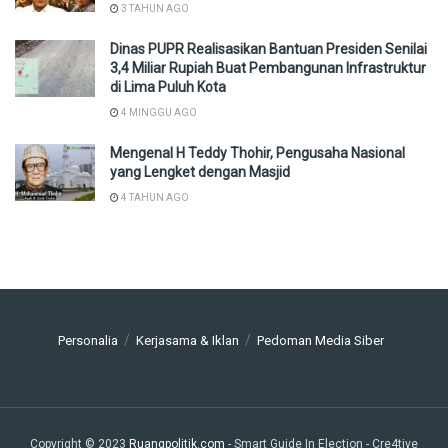
3 TAHUN AGO
Dinas PUPR Realisasikan Bantuan Presiden Senilai
3,4 Miliar Rupiah Buat Pembangunan Infrastruktur
di Lima Puluh Kota
4 MINGGU AGO
Mengenal H Teddy Thohir, Pengusaha Nasional
yang Lengket dengan Masjid
4 TAHUN AGO
Personalia
Kerjasama & Iklan
Pedoman Media Siber
Copyright © 2023
Ruangpolitik.com
- Smart Guide In Election
- Cre4tive