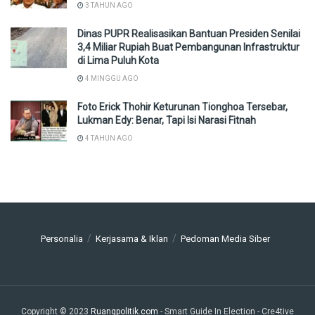
3 TAHUN AGO
Dinas PUPR Realisasikan Bantuan Presiden Senilai
3,4 Miliar Rupiah Buat Pembangunan Infrastruktur
di Lima Puluh Kota
4 MINGGU AGO
Foto Erick Thohir Keturunan Tionghoa Tersebar,
Lukman Edy: Benar, Tapi Isi Narasi Fitnah
4 TAHUN AGO
Personalia
Kerjasama & Iklan
Pedoman Media Siber
Copyright © 2023
Ruangpolitik.com
- Smart Guide In Election
- Cre4tive