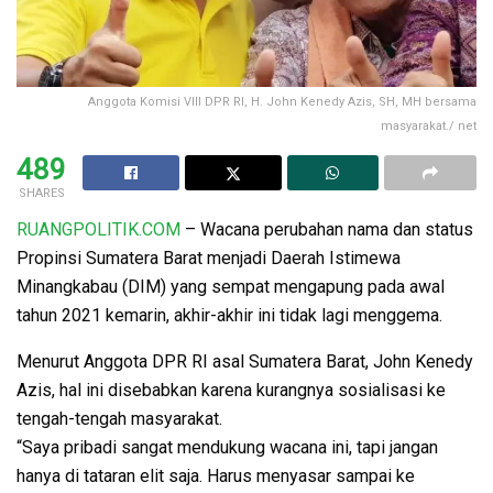
Anggota Komisi VIII DPR RI, H. John Kenedy Azis, SH, MH bersama
masyarakat./ net
489
SHARES
RUANGPOLITIK.COM
– Wacana perubahan nama dan status
Propinsi Sumatera Barat menjadi Daerah Istimewa
Minangkabau (DIM) yang sempat mengapung pada awal
tahun 2021 kemarin, akhir-akhir ini tidak lagi menggema.
Menurut Anggota DPR RI asal Sumatera Barat, John Kenedy
Azis, hal ini disebabkan karena kurangnya sosialisasi ke
tengah-tengah masyarakat.
“Saya pribadi sangat mendukung wacana ini, tapi jangan
hanya di tataran elit saja. Harus menyasar sampai ke