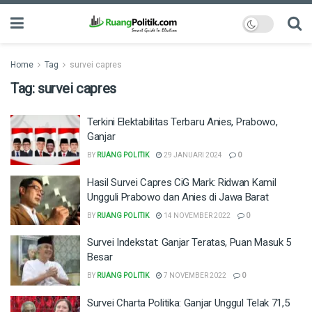
Home
Tag
survei capres
Tag:
survei capres
Terkini Elektabilitas Terbaru Anies, Prabowo,
Ganjar
BY
RUANG POLITIK
29 JANUARI 2024
0
Hasil Survei Capres CiG Mark: Ridwan Kamil
Ungguli Prabowo dan Anies di Jawa Barat
BY
RUANG POLITIK
14 NOVEMBER 2022
0
Survei Indekstat: Ganjar Teratas, Puan Masuk 5
Besar
BY
RUANG POLITIK
7 NOVEMBER 2022
0
Survei Charta Politika: Ganjar Unggul Telak 71,5