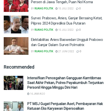
Persen di Jawa Tengah, Puan Nol Koma
BY
RUANG POLITIK
15 JULI 2022
0
Survei: Prabowo, Anies, Ganjar Bersaing Ketat,
Pilpres 2024 Diprediksi Dua Putaran
BY
RUANG POLITIK
15 JULI 2022
0
Elektabilitas Anies Baswedan Ungguli Prabowo
dan Ganjar Dalam Survei Polmatrix
BY
RUANG POLITIK
27 JUNI 2022
0
Recommended
Intensifkan Pencegahan Gangguan Kamtibmas
Saat Akhir Pekan, Polres Payakumbuh Terjunkan
Personil Hingga Minggu Dini Hari
16 JAM AGO
PT MSJ Gugat Penjualan Aset, Pembayaran Hak
Ratusan Eks Karyawan Dipersoalkan