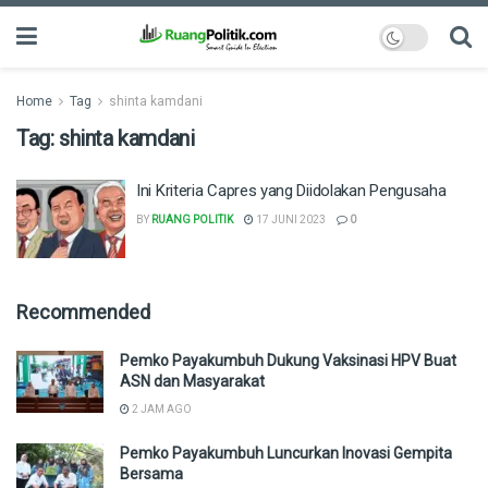
Home
Tag
shinta kamdani
Tag:
shinta kamdani
Ini Kriteria Capres yang Diidolakan Pengusaha
BY
RUANG POLITIK
17 JUNI 2023
0
Recommended
Pemko Payakumbuh Dukung Vaksinasi HPV Buat
ASN dan Masyarakat
2 JAM AGO
Pemko Payakumbuh Luncurkan Inovasi Gempita
Bersama