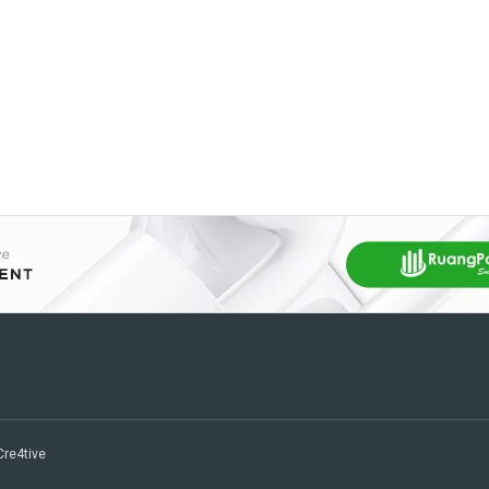
 Cre4tive