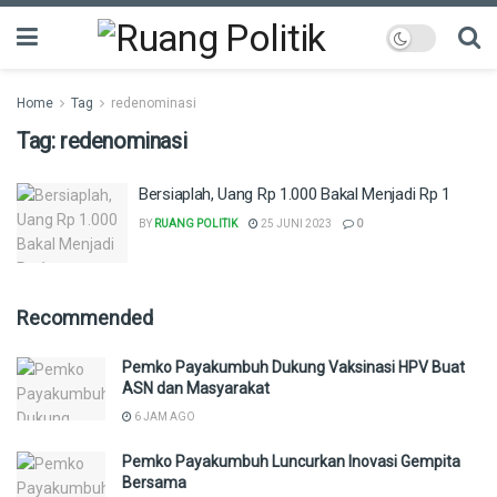
Home
Tag
redenominasi
Tag:
redenominasi
Bersiaplah, Uang Rp 1.000 Bakal Menjadi Rp 1
BY
RUANG POLITIK
25 JUNI 2023
0
Recommended
Pemko Payakumbuh Dukung Vaksinasi HPV Buat
ASN dan Masyarakat
6 JAM AGO
Pemko Payakumbuh Luncurkan Inovasi Gempita
Bersama