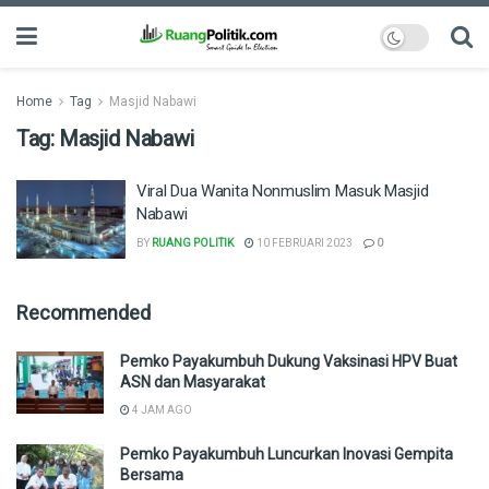
Home
Tag
Masjid Nabawi
Tag:
Masjid Nabawi
Viral Dua Wanita Nonmuslim Masuk Masjid
Nabawi
BY
RUANG POLITIK
10 FEBRUARI 2023
0
Recommended
Pemko Payakumbuh Dukung Vaksinasi HPV Buat
ASN dan Masyarakat
4 JAM AGO
Pemko Payakumbuh Luncurkan Inovasi Gempita
Bersama