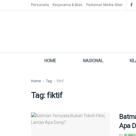
Personalia
Kerjasama & Iklan
Pedoman Media Siber
HOME
NASIONAL
KI
Home
Tag
fiktif
Tag:
fiktif
Batma
Apa 
BY
RUANG 