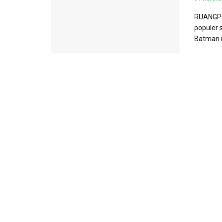
RUANGPO
populer s
Batman in