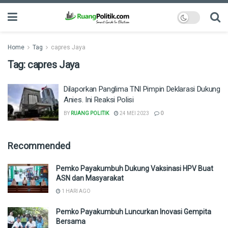
Home
Tag
capres Jaya
Tag:
capres Jaya
Dilaporkan Panglima TNI Pimpin Deklarasi Dukung
Anies. Ini Reaksi Polisi
BY
RUANG POLITIK
24 MEI 2023
0
Recommended
Pemko Payakumbuh Dukung Vaksinasi HPV Buat
ASN dan Masyarakat
1 HARI AGO
Pemko Payakumbuh Luncurkan Inovasi Gempita
Bersama