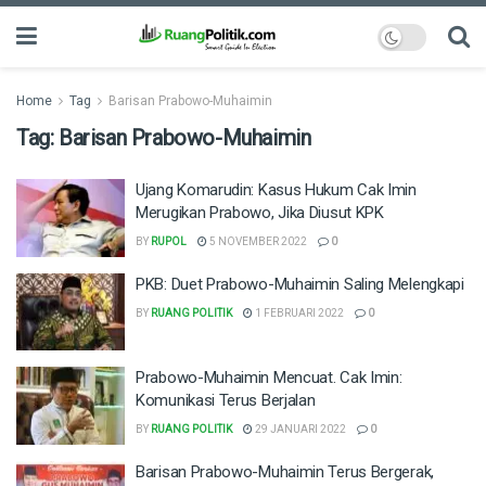
Home
Tag
Barisan Prabowo-Muhaimin
Tag:
Barisan Prabowo-Muhaimin
Ujang Komarudin: Kasus Hukum Cak Imin
Merugikan Prabowo, Jika Diusut KPK
BY
RUPOL
5 NOVEMBER 2022
0
PKB: Duet Prabowo-Muhaimin Saling Melengkapi
BY
RUANG POLITIK
1 FEBRUARI 2022
0
Prabowo-Muhaimin Mencuat. Cak Imin:
Komunikasi Terus Berjalan
BY
RUANG POLITIK
29 JANUARI 2022
0
Barisan Prabowo-Muhaimin Terus Bergerak,