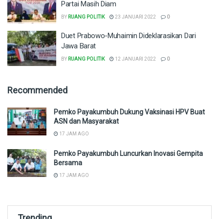
Partai Masih Diam
BY
RUANG POLITIK
23 JANUARI 2022
0
Duet Prabowo-Muhaimin Dideklarasikan Dari
Jawa Barat
BY
RUANG POLITIK
12 JANUARI 2022
0
Recommended
Pemko Payakumbuh Dukung Vaksinasi HPV Buat
ASN dan Masyarakat
17 JAM AGO
Pemko Payakumbuh Luncurkan Inovasi Gempita
Bersama
17 JAM AGO
Trending