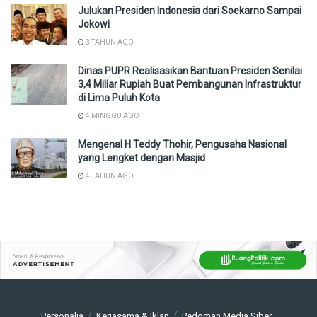
Julukan Presiden Indonesia dari Soekarno Sampai
Jokowi
3 TAHUN AGO
Dinas PUPR Realisasikan Bantuan Presiden Senilai
3,4 Miliar Rupiah Buat Pembangunan Infrastruktur
di Lima Puluh Kota
4 MINGGU AGO
Mengenal H Teddy Thohir, Pengusaha Nasional
yang Lengket dengan Masjid
4 TAHUN AGO
Personalia
Kerjasama & Iklan
Pedoman Media Siber