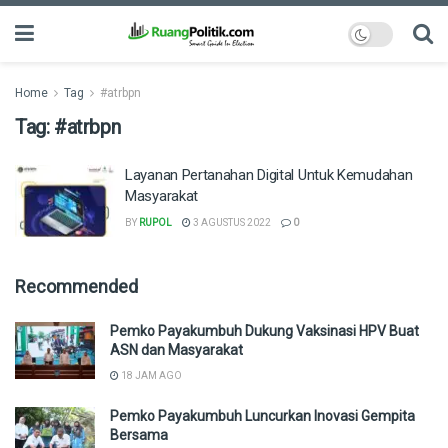
Home
Tag
#atrbpn
Tag:
#atrbpn
Layanan Pertanahan Digital Untuk Kemudahan
Masyarakat
BY
RUPOL
3 AGUSTUS 2022
0
Recommended
Pemko Payakumbuh Dukung Vaksinasi HPV Buat
ASN dan Masyarakat
18 JAM AGO
Pemko Payakumbuh Luncurkan Inovasi Gempita
Bersama