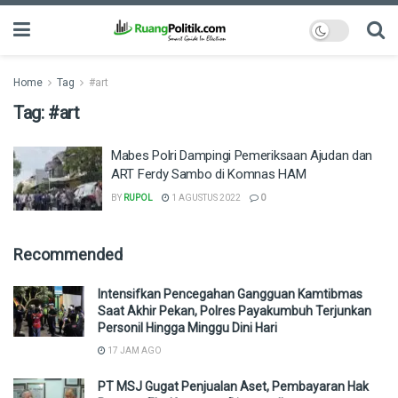
Home
Tag
#art
Tag:
#art
Mabes Polri Dampingi Pemeriksaan Ajudan dan
ART Ferdy Sambo di Komnas HAM
BY
RUPOL
1 AGUSTUS 2022
0
Recommended
Intensifkan Pencegahan Gangguan Kamtibmas
Saat Akhir Pekan, Polres Payakumbuh Terjunkan
Personil Hingga Minggu Dini Hari
17 JAM AGO
PT MSJ Gugat Penjualan Aset, Pembayaran Hak