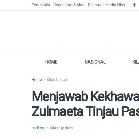
Personalia
Kerjasama & Iklan
Pedoman Media Siber
HOME
NASIONAL
KI
Home
Kilas Update
Menjawab Kekhawat
Zulmaeta Tinjau Pas
by
Ben
in
Kilas Update