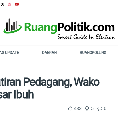
LAS UPDATE
DAERAH
RUANGPOLLING
iran Pedagang, Wako
ar Ibuh
433
5
0