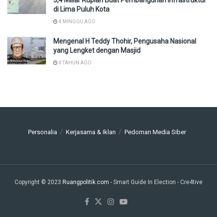
di Lima Puluh Kota
4 MINGGU AGO
Mengenal H Teddy Thohir, Pengusaha Nasional
yang Lengket dengan Masjid
4 TAHUN AGO
Personalia
Kerjasama & Iklan
Pedoman Media Siber
Copyright © 2023
Ruangpolitik.com
- Smart Guide In Election
- Cre4tive