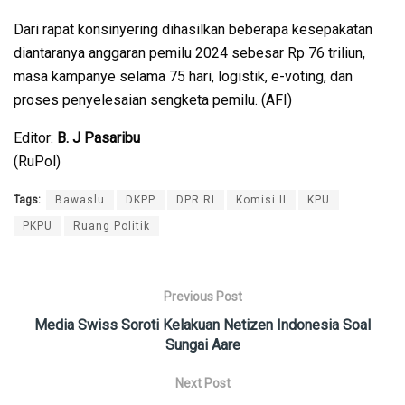
Dari rapat konsinyering dihasilkan beberapa kesepakatan
diantaranya anggaran pemilu 2024 sebesar Rp 76 triliun,
masa kampanye selama 75 hari, logistik, e-voting, dan
proses penyelesaian sengketa pemilu. (AFI)
Editor:
B. J Pasaribu
(RuPol)
Tags:
Bawaslu
DKPP
DPR RI
Komisi II
KPU
PKPU
Ruang Politik
Previous Post
Media Swiss Soroti Kelakuan Netizen Indonesia Soal
Sungai Aare
Next Post