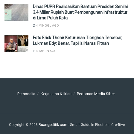
Dinas PUPR Realisasikan Bantuan Presiden Senilai
3,4 Miliar Rupiah Buat Pembangunan Infrastruktur
di Lima Puluh Kota
4 MINGGU AGO
Foto Erick Thohir Keturunan Tionghoa Tersebar,
Lukman Edy: Benar, Tapi Isi Narasi Fitnah
4 TAHUN AGO
Personalia
Kerjasama & Iklan
Pedoman Media Siber
Copyright © 2023
Ruangpolitik.com
- Smart Guide In Election
- Cre4tive