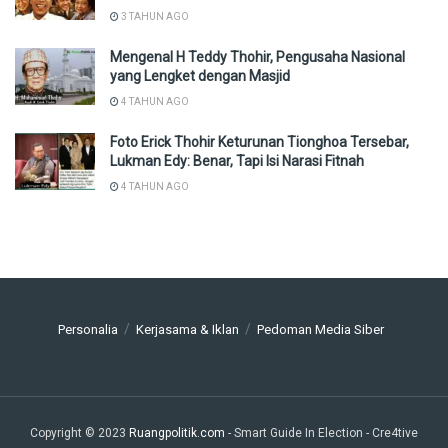
3 TAHUN AGO
Mengenal H Teddy Thohir, Pengusaha Nasional
yang Lengket dengan Masjid
4 TAHUN AGO
Foto Erick Thohir Keturunan Tionghoa Tersebar,
Lukman Edy: Benar, Tapi Isi Narasi Fitnah
4 TAHUN AGO
Personalia
Kerjasama & Iklan
Pedoman Media Siber
Copyright © 2023
Ruangpolitik.com
- Smart Guide In Election
- Cre4tive