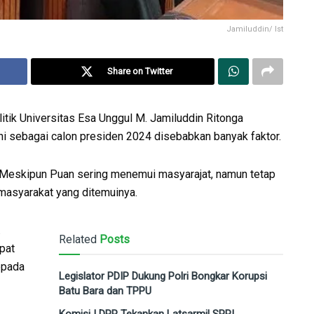
Jamiluddin/ Ist
Share on Twitter
k Universitas Esa Unggul M. Jamiluddin Ritonga
i sebagai calon presiden 2024 disebabkan banyak faktor.
 Meskipun Puan sering menemui masyarajat, namun tetap
masyarakat yang ditemuinya.
.
Related
Posts
pat
epada
Legislator PDIP Dukung Polri Bongkar Korupsi
Batu Bara dan TPPU
Komisi I DPR Tekankan Latsarmil SPPI