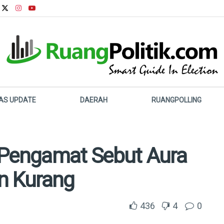
LAS UPDATE
DAERAH
RUANGPOLLING
k, Pengamat Sebut Aura
n Kurang
436
4
0