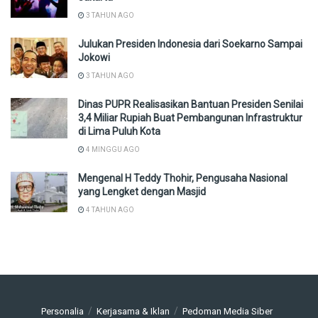
3 TAHUN AGO
Julukan Presiden Indonesia dari Soekarno Sampai
Jokowi
3 TAHUN AGO
Dinas PUPR Realisasikan Bantuan Presiden Senilai
3,4 Miliar Rupiah Buat Pembangunan Infrastruktur
di Lima Puluh Kota
4 MINGGU AGO
Mengenal H Teddy Thohir, Pengusaha Nasional
yang Lengket dengan Masjid
4 TAHUN AGO
Personalia
Kerjasama & Iklan
Pedoman Media Siber