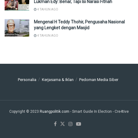
Lukman Edy: Benar, Tapi Isi Narasi Fitnah
4 TAHUN AGO
Mengenal H Teddy Thohir, Pengusaha Nasional
yang Lengket dengan Masjid
4 TAHUN AGO
Personalia
Kerjasama & Iklan
Pedoman Media Siber
Copyright © 2023
Ruangpolitik.com
- Smart Guide In Election
- Cre4tive