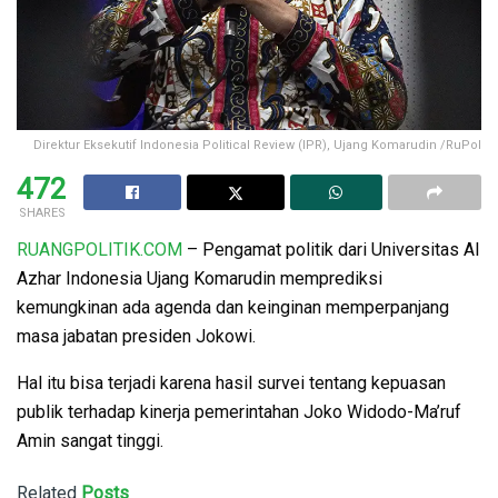
Direktur Eksekutif Indonesia Political Review (IPR), Ujang Komarudin /RuPol
472
SHARES
RUANGPOLITIK.COM
– Pengamat politik dari Universitas Al
Azhar Indonesia Ujang Komarudin memprediksi
kemungkinan ada agenda dan keinginan memperpanjang
masa jabatan presiden Jokowi.
Hal itu bisa terjadi karena hasil survei tentang kepuasan
publik terhadap kinerja pemerintahan Joko Widodo-Ma’ruf
Amin sangat tinggi.
Related
Posts