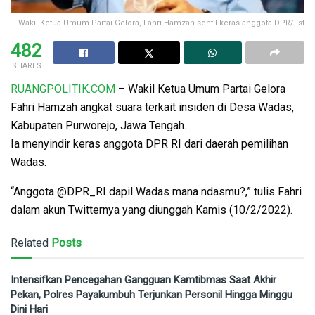
Wakil Ketua Umum Partai Gelora, Fahri Hamzah sentil keras anggota DPR/ ist
482
SHARES
RUANGPOLITIK.COM
– Wakil Ketua Umum Partai Gelora
Fahri Hamzah angkat suara terkait insiden di Desa Wadas,
Kabupaten Purworejo, Jawa Tengah.
Ia menyindir keras anggota DPR RI dari daerah pemilihan
Wadas.
“Anggota @DPR_RI dapil Wadas mana ndasmu?,” tulis Fahri
dalam akun Twitternya yang diunggah Kamis (10/2/2022).
Related
Posts
Intensifkan Pencegahan Gangguan Kamtibmas Saat Akhir
Pekan, Polres Payakumbuh Terjunkan Personil Hingga Minggu
Dini Hari