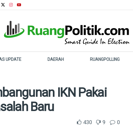
LAS UPDATE
DAERAH
RUANGPOLLING
mbangunan IKN Pakai
salah Baru
430
9
0