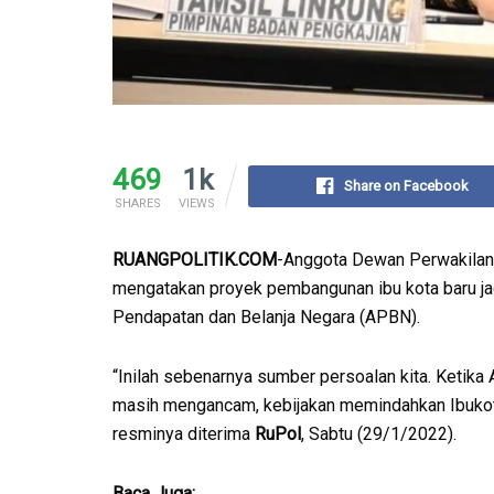
469
1k
Share on Facebook
SHARES
VIEWS
RUANGPOLITIK.COM
-Anggota Dewan Perwakilan 
mengatakan proyek pembangunan ibu kota baru jad
Pendapatan dan Belanja Negara (APBN).
“Inilah sebenarnya sumber persoalan kita. Ketika
masih mengancam, kebijakan memindahkan Ibukota 
resminya diterima
RuPol
, Sabtu (29/1/2022).
Baca Juga: