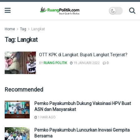
Home
Tag
Langkat
Tag:
Langkat
OTT KPK di Langkat. Bupati Langkat Terjerat?
BY
RUANG POLITIK
19 JANUARI 2022
0
Recommended
Pemko Payakumbuh Dukung Vaksinasi HPV Buat
ASN dan Masyarakat
1 HARI AGO
Pemko Payakumbuh Luncurkan Inovasi Gempita
Bersama